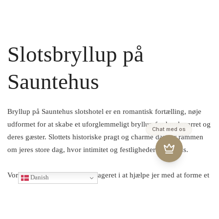
Slotsbryllup på
Sauntehus
Bryllup på Sauntehus slotshotel er en romantisk fortælling, nøje
udformet for at skabe et uforglemmeligt bryllup for brudeparret og
deres gæster. Slottets historiske pragt og charme danner rammen
om jeres store dag, hvor intimitet og festligheder er i fokus.
Vores dedikerede team er engageret i at hjælpe jer med at forme et
bryllup, efter brudeparrets ønsker og drømme. Vores
bryllupskoordinator vil være jeres vejleder hele vejen frem til den
store bryllupsdag.