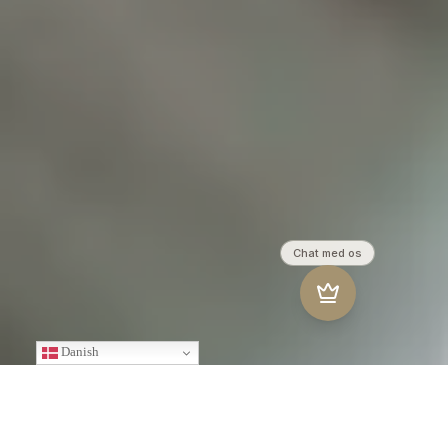
Danish