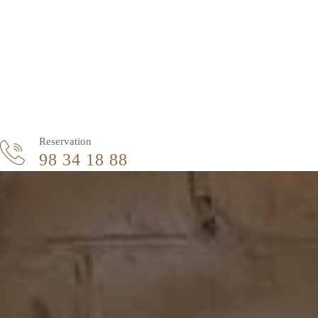
Kontakt
Gavekort
Job & karriere
Priser
Handelsbetingelser
Privatlivs- og Persondatapolitik
BOOK
Reservation
98 34 18 88