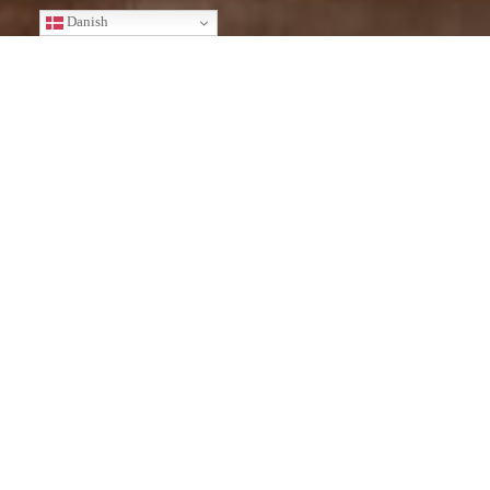
Danish